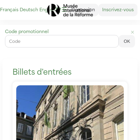
Dialogue
Langue
Français
Deutsch
English
Connexion
Inscrivez-vous
courante
Musée
Code promotionnel
international
OK
de
la
Réforme
-
Ventes
Billets d'entrées
de
billets
en
ligne