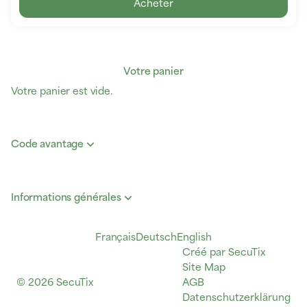
Acheter
Votre panier
Votre panier est vide.
Code avantage
Informations générales
Pied
Langue
Français
Deutsch
English
de
courante
Créé par SecuTix
page
Site Map
© 2026 SecuTix
AGB
Datenschutzerklärung