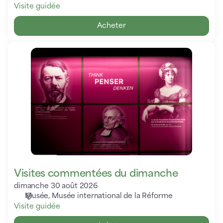
Visite guidée
Acheter
Visites
commentées
du
dimanche
Visites commentées du dimanche
dimanche 30 août 2026
Musée
Musée international de la Réforme
Visite guidée