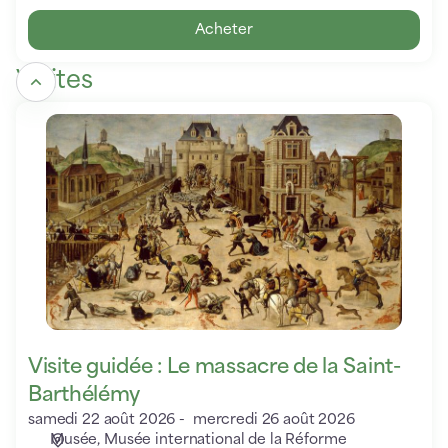
Acheter
Visites
Visite
guidée
:
Le
massacre
de
la
Saint-
Barthélémy
Visite guidée : Le massacre de la Saint-
Barthélémy
samedi 22 août 2026
mercredi 26 août 2026
Musée
Musée international de la Réforme