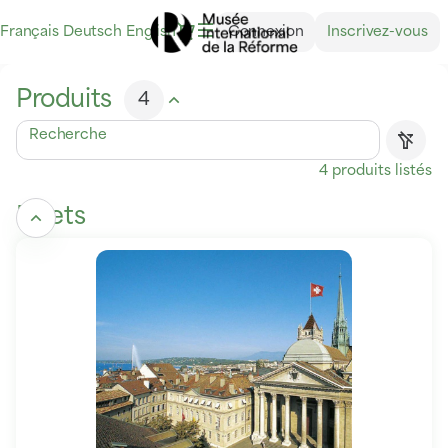
Liste
Dialogue
Langue
Français
Deutsch
English
Connexion
Inscrivez-vous
des
courante
produits
-
Produits
4
Musée
international
Recherche
de
la
4 produits listés
Réforme
Billets
Musée
&
Espace
Saint-
Pierre