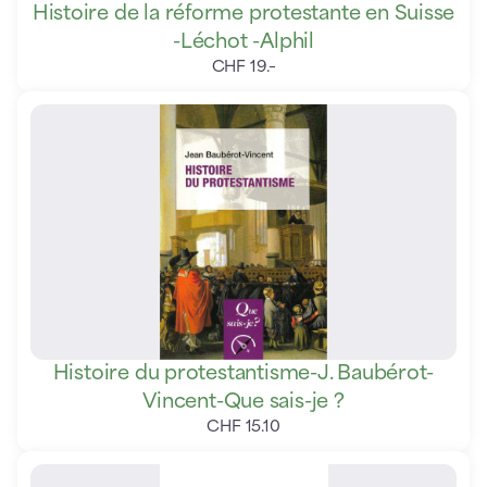
Histoire de la réforme protestante en Suisse
-Léchot -Alphil
CHF
19
.
–
Histoire du protestantisme-J. Baubérot-
Vincent-Que sais-je ?
CHF
15
.
10