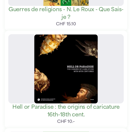
Guerres de religions - N. Le Roux - Que Sais-
je ?
CHF
15
.
10
Hell or Paradise : the origins of caricature
16th-18th cent.
CHF
10
.
–