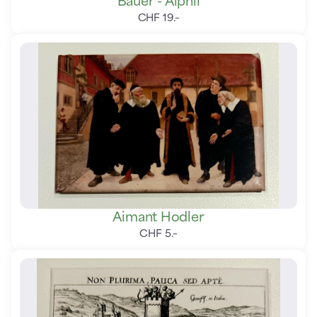
Bauer - Alphil
CHF
19
.
–
Aimant Hodler
CHF
5
.
–