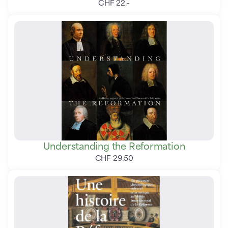
CHF
22
.
–
Understanding the Reformation
CHF
29
.
50