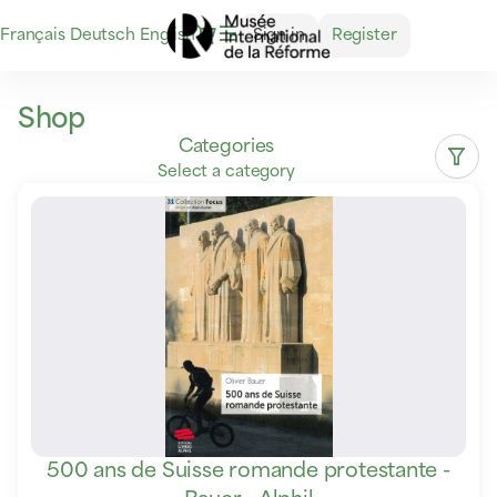
Shop
Dialog
Français
Deutsch
Current
English
Sign in
Register
-
Language
International
Museum
of
Shop
the
Categories
Reformation
Select a category
500 ans de Suisse romande protestante -