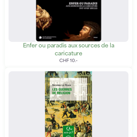
Enfer ou paradis aux sources de la
caricature
CHF
10
.
–