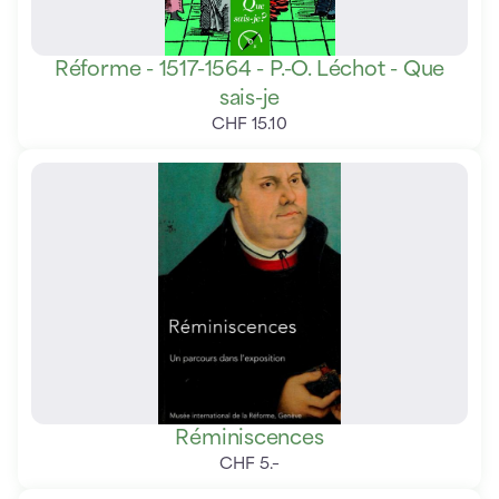
Réforme - 1517-1564 - P.-O. Léchot - Que
sais-je
CHF
15
.
10
Réminiscences
CHF
5
.
–