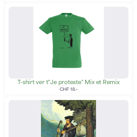
T-shirt ver t"Je proteste" Mix et Remix
CHF
18
.
–